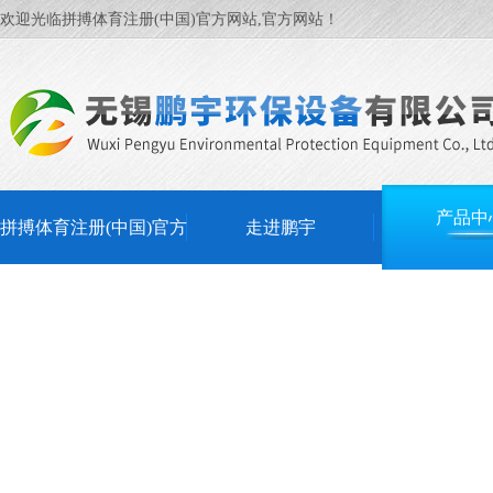
欢迎光临拼搏体育注册(中国)官方网站,官方网站！
产品中
拼搏体育注册(中国)官方
走进鹏宇
网站,