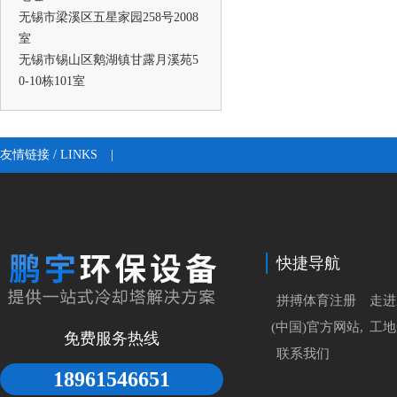
无锡市梁溪区五星家园258号2008
室
无锡市锡山区鹅湖镇甘露月溪苑5
0-10栋101室
友情链接 / LINKS
|
快捷导航
拼搏体育注册
走进
(中国)官方网站,
工地
免费服务热线
联系我们
18961546651