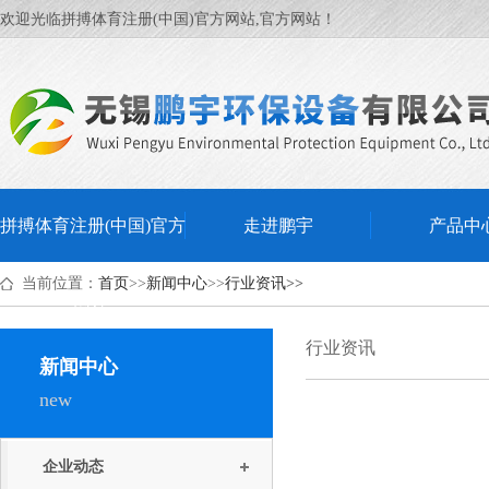
欢迎光临拼搏体育注册(中国)官方网站,官方网站！
拼搏体育注册(中国)官方
走进鹏宇
产品中
当前位置：
首页
>>
新闻中心
>>
行业资讯
>>
网站,
行业资讯
新闻中心
new
企业动态