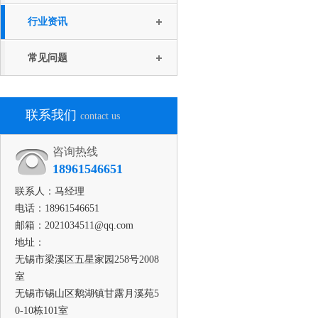
行业资讯
常见问题
联系我们
contact us
咨询热线
18961546651
联系人：马经理
电话：18961546651
邮箱：2021034511@qq.com
地址：
无锡市梁溪区五星家园258号2008
室
无锡市锡山区鹅湖镇甘露月溪苑5
0-10栋101室